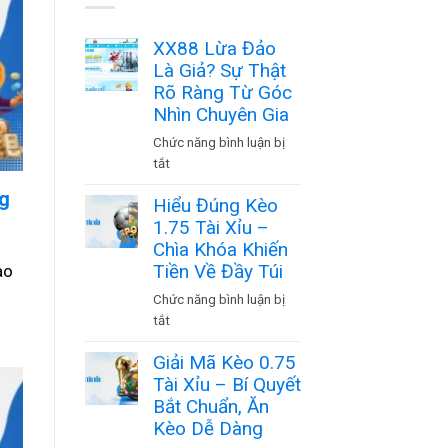
XX88 Lừa Đảo
Là Giả? Sự Thật
Rõ Ràng Từ Góc
Nhìn Chuyên Gia
Chức năng bình luận bị
ở
tắt
XX88
g
Hiểu Đúng Kèo
Lừa
1.75 Tài Xỉu –
Đảo
Chìa Khóa Khiến
Là
Tiền Về Đầy Túi
Giả?
ao
Sự
Chức năng bình luận bị
Thật
ở
tắt
Rõ
Hiểu
Ràng
Giải Mã Kèo 0.75
Đúng
Từ
Tài Xỉu – Bí Quyết
Kèo
Góc
Bắt Chuẩn, Ăn
1.75
Nhìn
Kèo Dễ Dàng
Tài
Chuyên
Xỉu