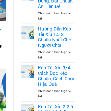
Đúng, Đặt Chuẩn,
2.25
Bẫy
Ăn Tiền Dễ
|
Nhà
Cách
Chức năng bình luận bị
Cái
Hiểu
ở
tắt
Đúng
Giải
–
,
Hướng Dẫn Kèo
Mã
Đặt
Tài Xỉu 1.5 2
Kèo
Cược
Chuẩn Nhất Cho
1
Hiệu
Người Chơi
1.5
úp
Quả
Tài
Chức năng bình luận bị
Xỉu
ở
tắt
–
Hướng
Hiểu
Kèo Tài Xỉu 3/4 –
Dẫn
Đúng,
Cách Đọc Kèo
Kèo
Đặt
Chuẩn, Cách Chơi
Tài
Chuẩn,
Hiệu Quả
Xỉu
Ăn
1.5
Chức năng bình luận bị
Tiền
2
ở
tắt
Dễ
Chuẩn
Kèo
Nhất
Kèo Tài Xỉu 2 2.5
Tài
Cho