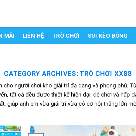
N MÃI
LIÊN HỆ
TRÒ CHƠI
SOI KÈO BÓNG
CATEGORY ARCHIVES:
TRÒ CHƠI XX88
cho người chơi kho giải trí đa dạng và phong phú. Từ 
n, tất cả đều được thiết kế hiện đại, dễ chơi và hấp 
ất, giúp anh em vừa giải trí vừa có cơ hội thắng lớn mỗ