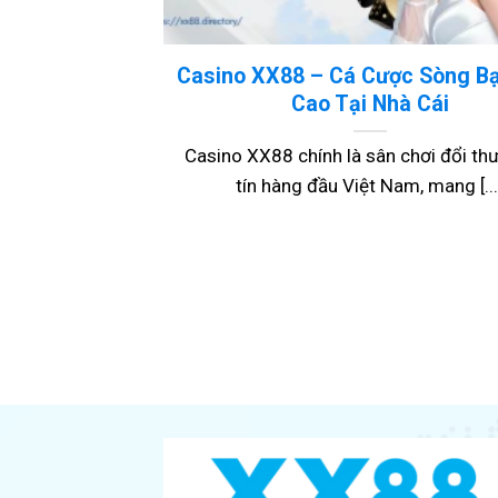
Casino XX88 – Cá Cược Sòng Bạ
Cao Tại Nhà Cái
Casino XX88 chính là sân chơi đổi th
tín hàng đầu Việt Nam, mang [...