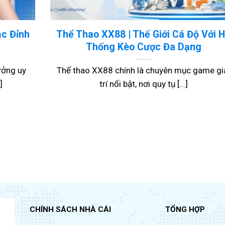
c Đỉnh
Thể Thao XX88 | Thế Giới Cá Độ Với 
Thống Kèo Cược Đa Dạng
ưởng uy
Thể thao XX88 chính là chuyên mục game gi
]
trí nổi bật, nơi quy tụ [...]
CHÍNH SÁCH NHÀ CÁI
TỔNG HỢP