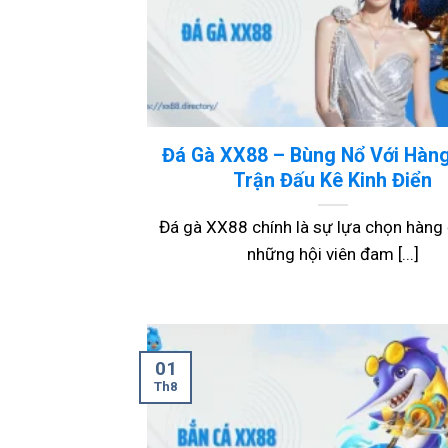
Đá Gà XX88 – Bùng Nổ Với Hàn
Trận Đấu Kê Kinh Điển
Đá gà XX88 chính là sự lựa chọn hàng
những hội viên đam [...]
01
Th8