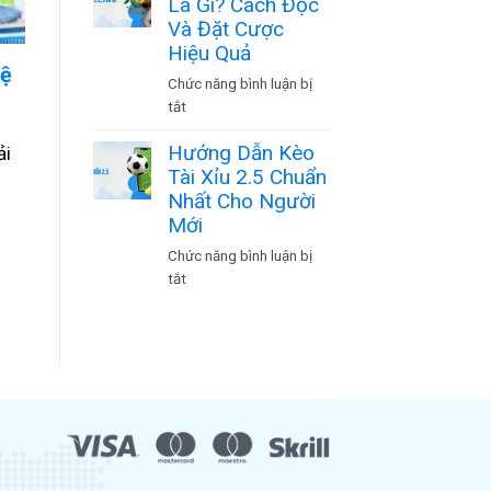
Là Gì? Cách Đọc
Xỉu
Người
Và Đặt Cược
3/4
Chơi
Hiệu Quả
–
Hệ
Cách
Chức năng bình luận bị
Đọc
ở
tắt
Kèo
Kèo
Chuẩn,
Hướng Dẫn Kèo
ải
Tài
Cách
Tài Xỉu 2.5 Chuẩn
Xỉu
Chơi
Nhất Cho Người
2
Hiệu
Mới
2.5
Quả
Là
Chức năng bình luận bị
Gì?
ở
tắt
Cách
Hướng
Đọc
Dẫn
Và
Kèo
Đặt
Tài
Cược
Xỉu
Hiệu
2.5
Quả
Chuẩn
Nhất
Cho