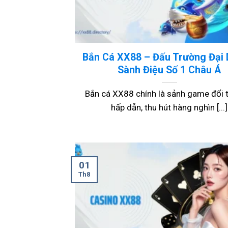
Bắn Cá XX88 – Đấu Trường Đại
Sành Điệu Số 1 Châu Á
Bắn cá XX88 chính là sảnh game đổi
hấp dẫn, thu hút hàng nghìn [...]
01
Th8