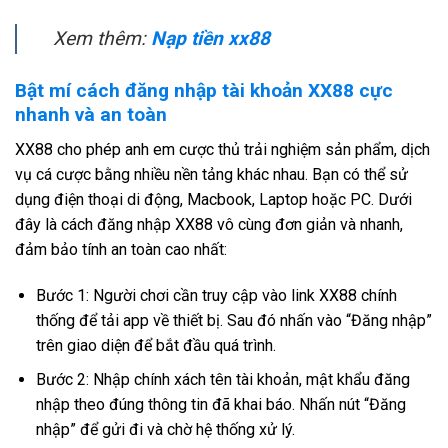
Xem thêm:
Nạp tiền xx88
Bật mí cách đăng nhập tài khoản XX88 cực
nhanh và an toàn
XX88 cho phép anh em cược thủ trải nghiệm sản phẩm, dịch
vụ cá cược bằng nhiều nền tảng khác nhau. Bạn có thể sử
dụng điện thoại di động, Macbook, Laptop hoặc PC. Dưới
đây là cách đăng nhập XX88 vô cùng đơn giản và nhanh,
đảm bảo tính an toàn cao nhất:
Bước 1: Người chơi cần truy cập vào link XX88 chính
thống để tải app về thiết bị. Sau đó nhấn vào “Đăng nhập”
trên giao diện để bắt đầu quá trình.
Bước 2: Nhập chính xách tên tài khoản, mật khẩu đăng
nhập theo đúng thông tin đã khai báo. Nhấn nút “Đăng
nhập” để gửi đi và chờ hệ thống xử lý.