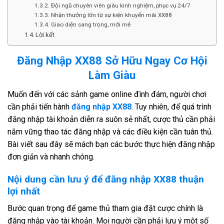
Đội ngũ chuyên viên giàu kinh nghiệm, phục vụ 24/7
Nhận thưởng lớn từ sự kiện khuyến mãi XX88
Giao diện sang trọng, mới mẻ
Lời kết
Đăng Nhập XX88 Sở Hữu Ngay Cơ Hội
Làm Giàu
Muốn đến với các sảnh game online đình đám, người chơi
cần phải tiến hành
đăng nhập XX88
. Tuy nhiên, để quá trình
đăng nhập tài khoản diễn ra suôn sẻ nhất, cược thủ cần phải
nắm vững thao tác đăng nhập và các điều kiện cần tuân thủ.
Bài viết sau đây sẽ mách bạn các bước thực hiện đăng nhập
đơn giản và nhanh chóng.
Nội dung cần lưu ý để đăng nhập XX88 thuận
lợi nhất
Bước quan trọng để game thủ tham gia đặt cược chính là
đăng nhập vào tài khoản. Mọi người cần phải lưu ý một số