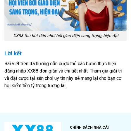
XX88 thu hút dân chơi bởi giao diện sang trọng, hiện đại
Lời kết
Bài viết trên đã hướng dẫn cược thủ các bước thực hiện
đăng nhập XX88 đơn giản và chi tiết nhất. Tham gia giải trí
và đặt cược tại sân chơi uy tín này sẽ mang lại cho bạn cơ
hội kiếm tiền tỷ trong tương lai.
CHÍNH SÁCH NHÀ CÁI