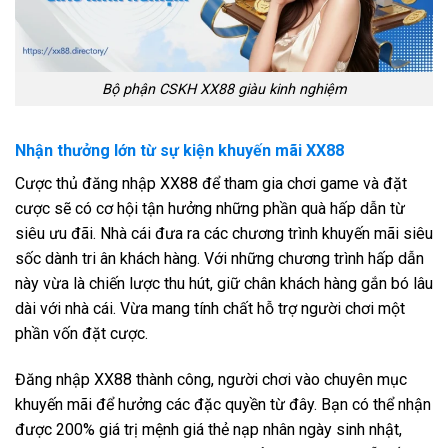
Bộ phận CSKH XX88 giàu kinh nghiệm
Nhận thưởng lớn từ sự kiện khuyến mãi XX88
Cược thủ đăng nhập XX88 để tham gia chơi game và đặt
cược sẽ có cơ hội tận hưởng những phần quà hấp dẫn từ
siêu ưu đãi. Nhà cái đưa ra các chương trình khuyến mãi siêu
sốc dành tri ân khách hàng. Với những chương trình hấp dẫn
này vừa là chiến lược thu hút, giữ chân khách hàng gắn bó lâu
dài với nhà cái. Vừa mang tính chất hỗ trợ người chơi một
phần vốn đặt cược.
Đăng nhập XX88 thành công, người chơi vào chuyên mục
khuyến mãi để hưởng các đặc quyền từ đây. Bạn có thể nhận
được 200% giá trị mệnh giá thẻ nạp nhân ngày sinh nhật,