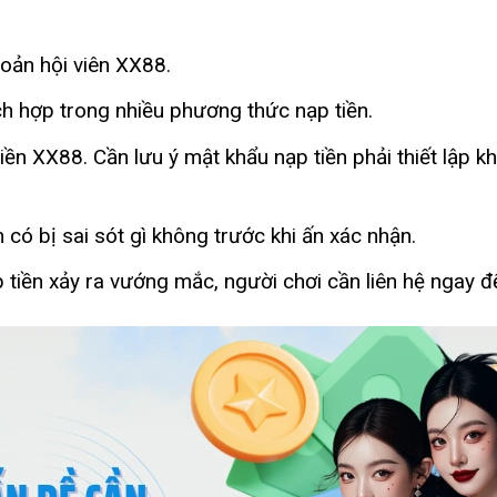
hoản hội viên XX88.
ch hợp trong nhiều phương thức nạp tiền.
iền XX88. Cần lưu ý mật khẩu nạp tiền phải thiết lập k
m có bị sai sót gì không trước khi ấn xác nhận.
p tiền xảy ra vướng mắc, người chơi cần liên hệ ngay