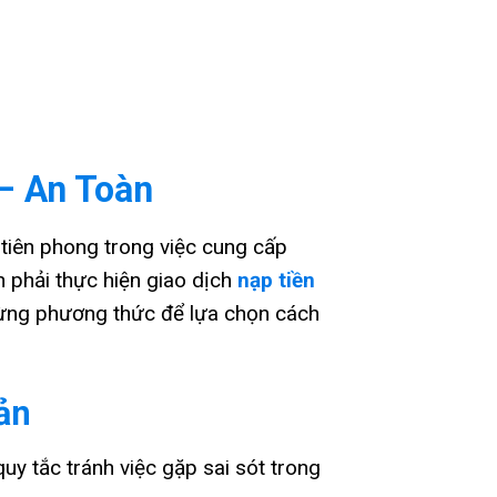
– An Toàn
 tiên phong trong việc cung cấp
n phải thực hiện giao dịch
nạp tiền
từng phương thức để lựa chọn cách
ản
uy tắc tránh việc gặp sai sót trong