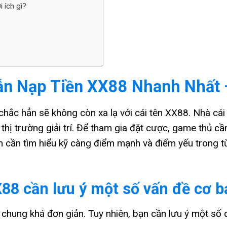
 ích gì?
n Nạp Tiền XX88 Nhanh Nhất 
hắc hẳn sẽ không còn xa lạ với cái tên XX88. Nhà cái
thị trường giải trí. Để tham gia đặt cược, game thủ cầ
n cần tìm hiểu kỹ càng điểm mạnh và điểm yếu trong 
X88 cần lưu ý một số vấn đề cơ b
 chung khá đơn giản. Tuy nhiên, bạn cần lưu ý một số q