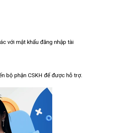
hác với mật khẩu đăng nhập tài
 đến bộ phận CSKH để được hỗ trợ.