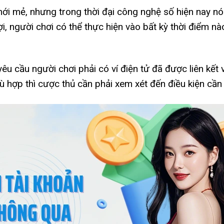
á mới mẻ, nhưng trong thời đại công nghệ số hiện nay n
lợi, người chơi có thể thực hiện vào bất kỳ thời điểm 
êu cầu người chơi phải có ví điện tử đã được liên kết
hợp thì cược thủ cần phải xem xét đến điều kiện cần 