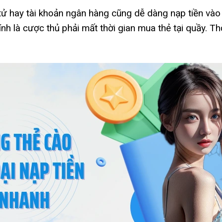
n tử hay tài khoản ngân hàng cũng dễ dàng nạp tiền và
nh là cược thủ phải mất thời gian mua thẻ tại quầy. Thờ