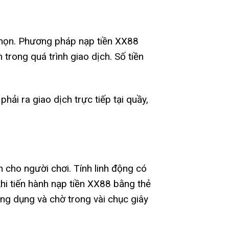
chọn. Phương pháp nạp tiền XX88
trong quá trình giao dịch. Số tiền
ải ra giao dịch trực tiếp tại quầy,
 cho người chơi. Tính linh động có
hi tiến hành nạp tiền XX88 bằng thẻ
ng dụng và chờ trong vài chục giây