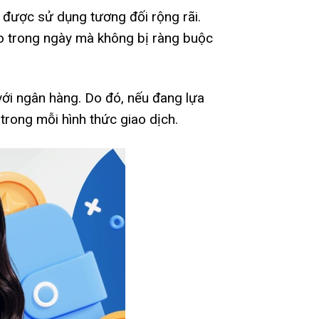
ó được sử dụng tương đối rộng rãi.
nào trong ngày mà không bị ràng buộc
 với ngân hàng. Do đó, nếu đang lựa
trong mỗi hình thức giao dịch.