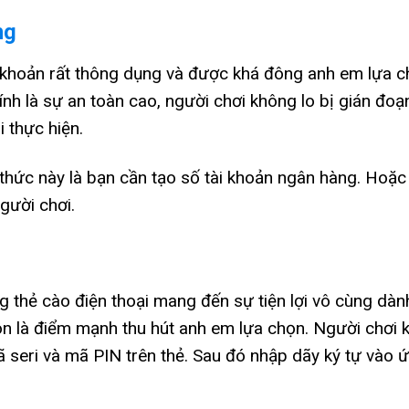
ng
i khoản rất thông dụng và được khá đông anh em lựa 
h là sự an toàn cao, người chơi không lo bị gián đoạn 
i thực hiện.
hức này là bạn cần tạo số tài khoản ngân hàng. Hoặc ph
gười chơi.
 thẻ cào điện thoại mang đến sự tiện lợi vô cùng dành
ôn là điểm mạnh thu hút anh em lựa chọn. Người chơi k
seri và mã PIN trên thẻ. Sau đó nhập dãy ký tự vào ứ