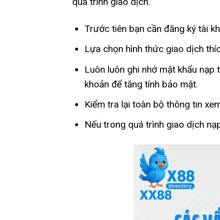
quá trình giao dịch.
Trước tiên bạn cần đăng ký tài k
Lựa chọn hình thức giao dịch thí
Luôn luôn ghi nhớ mật khẩu nạp t
khoản để tăng tính bảo mật.
Kiểm tra lại toàn bộ thông tin xe
Nếu trong quá trình giao dịch nạ